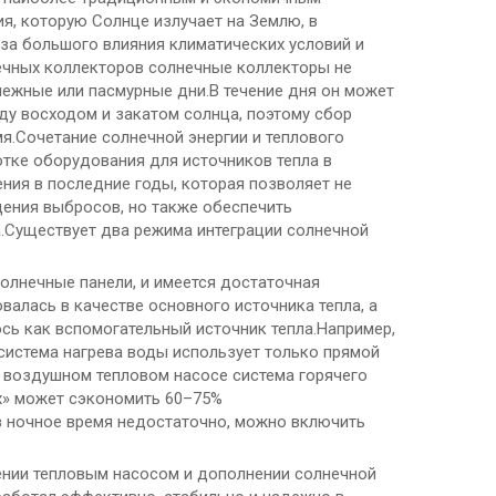
ия, которую Солнце излучает на Землю, в
за большого влияния климатических условий и
нечных коллекторов солнечные коллекторы не
нежные или пасмурные дни.В течение дня он может
ду восходом и закатом солнца, поэтому сбор
мя.Сочетание солнечной энергии и теплового
отке оборудования для источников тепла в
ния в последние годы, которая позволяет не
щения выбросов, но также обеспечить
а.Существует два режима интеграции солнечной
олнечные панели, и имеется достаточная
валась в качестве основного источника тепла, а
сь как вспомогательный источник тепла.Например,
система нагрева воды использует только прямой
 воздушном тепловом насосе система горячего
х» может сэкономить 60–75%
в ночное время недостаточно, можно включить
ении тепловым насосом и дополнении солнечной