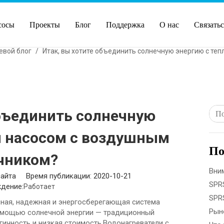
сосы
Проекты
Блог
Поддержка
О нас
Связатьс
евой блог
/
Итак, вы хотите объединить солнечную энергию с те
объединить солнечную
м насосом с воздушным
По
чником?
айта Время публикации: 2020-10-21
дение:
Работает
ная, надежная и энергосберегающая система
помощью солнечной энергии — традиционный
гичность и низкая стоимость.Водонагреватели с