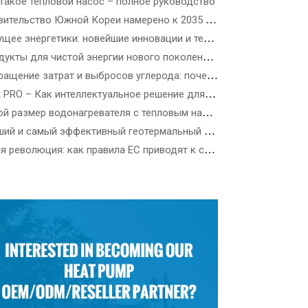
 такое тепловой насос – полное руководство
Правительство Южной Кореи намерено к 2035 году установить 3,5 миллиона тепловых насосов – как выбрать лучший тепловой насос в зависимости от типа здания
Будущее энергетики: новейшие инновации и технологические решения в области возобновляемых источников энергии
Продукты для чистой энергии нового поколения: путеводитель по новейшим ветроэнергетическим, прецизионным солнечным и возобновляемым источникам энергии
Сокращение затрат и выбросов углерода: почему коммерческие тепловые насосы R290 ATW — это будущее энергоэффективных зданий
Heat PRO – Как интеллектуальное решение для отопления SPRSUN облегчает жизнь
Какой размер водонагревателя с тепловым насосом мне нужен?
Лучший и самый эффективный геотермальный тепловой насос
Тихая революция: как правила ЕС приводят к стандартам шума тепловых насосов