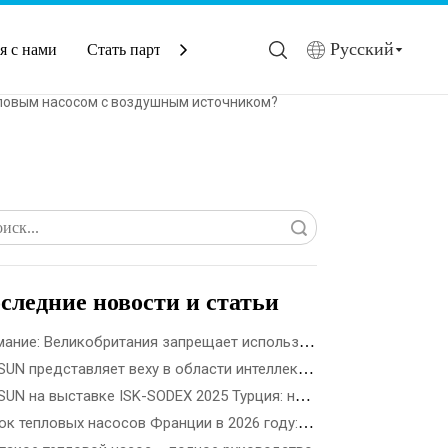
Pусский
я с нами
Стать партнером
пловым насосом с воздушным источником?
Поиск
следние новости и статьи
Внимание: Великобритания запрещает использование топливного газа в новостройках с 2028 года
SPRSUN представляет веху в области интеллектуального производства 5G, открывающую новую эру партнерства
SPRSUN на выставке ISK-SODEX 2025 Турция: новаторство в будущем экологически чистой энергетики с помощью инновационной технологии тепловых насосов
Рынок тепловых насосов Франции в 2026 году: государственные стимулы, правила установки и возможности для бизнеса