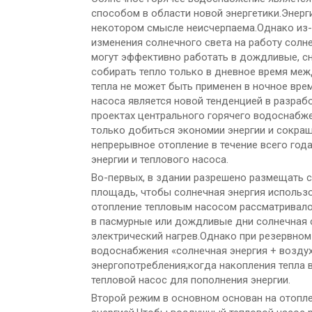
способом в области новой энергетики.Энерг
некотором смысле неисчерпаема.Однако из-
изменения солнечного света на работу сол
могут эффективно работать в дождливые, с
собирать тепло только в дневное время меж
тепла не может быть применен в ночное вре
насоса является новой тенденцией в разраб
проектах центрального горячего водоснабже
только добиться экономии энергии и сокра
непрерывное отопление в течение всего год
энергии и теплового насоса.
Во-первых, в здании разрешено размещать с
площадь, чтобы солнечная энергия использо
отопление тепловым насосом рассматривало
в пасмурные или дождливые дни солнечная 
электрический нагрев.Однако при резервном
водоснабжения «солнечная энергия + возду
энергопотребления;когда накопления тепла 
тепловой насос для пополнения энергии.
Второй режим в основном основан на отопл