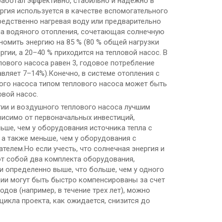
работал эффективно, стабильно и надежно в
ргия используется в качестве вспомогательного
редственно нагревая воду или предварительно
ма водяного отопления, сочетающая солнечную
номить энергию на 85 % (80 % общей нагрузки
гии, а 20–40 % приходится на тепловой насос. В
плового насоса равен 3, годовое потребление
вляет 7–14%).Конечно, в системе отопления с
ого насоса типом теплового насоса может быть
вой насос.
ргии и воздушного теплового насоса лучшим
висимо от первоначальных инвестиций,
ьше, чем у оборудования источника тепла с
 а также меньше, чем у оборудования с
елем.Но если учесть, что солнечная энергия и
ют собой два комплекта оборудования,
 определенно выше, что больше, чем у одного
ции могут быть быстро компенсированы за счет
дов (например, в течение трех лет), можно
цикла проекта, как ожидается, снизится до