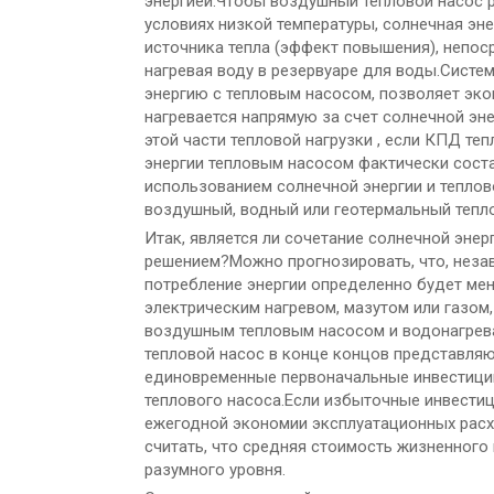
энергией.Чтобы воздушный тепловой насос 
условиях низкой температуры, солнечная эне
источника тепла (эффект повышения), непос
нагревая воду в резервуаре для воды.Систе
энергию с тепловым насосом, позволяет эко
нагревается напрямую за счет солнечной энер
этой части тепловой нагрузки , если КПД те
энергии тепловым насосом фактически соста
использованием солнечной энергии и теплов
воздушный, водный или геотермальный тепло
Итак, является ли сочетание солнечной эне
решением?Можно прогнозировать, что, неза
потребление энергии определенно будет мен
электрическим нагревом, мазутом или газом,
воздушным тепловым насосом и водонагреват
тепловой насос в конце концов представля
единовременные первоначальные инвестиции
теплового насоса.Если избыточные инвести
ежегодной экономии эксплуатационных расхо
считать, что средняя стоимость жизненного 
разумного уровня.