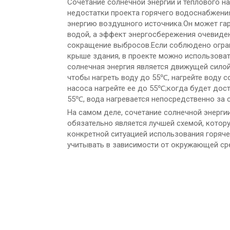
Сочетание солнечной энергии и теплового 
недостатки проекта горячего водоснабжения
энергию воздушного источника.Он может га
водой, а эффект энергосбережения очевиде
сокращение выбросов.Если соблюдено огран
крыше здания, в проекте можно использовать
солнечная энергия является движущей силой.
чтобы нагреть воду до 55
, нагрейте воду 
℃
насоса нагрейте ее до 55
;когда будет дос
℃
55
, вода нагревается непосредственно за 
℃
На самом деле, сочетание солнечной энерги
обязательно является лучшей схемой, котор
конкретной ситуацией использования горяче
учитывать в зависимости от окружающей сре