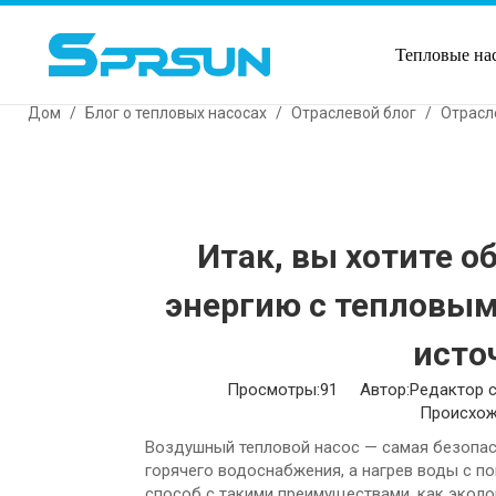
Тепловые на
Дом
/
Блог о тепловых насосах
/
Отраслевой блог
/
Отрасл
Итак, вы хотите 
энергию с тепловы
исто
Просмотры:
91
Автор:Pедактор с
Происхож
Воздушный тепловой насос — самая безопас
горячего водоснабжения, а нагрев воды с 
способ с такими преимуществами, как эколо