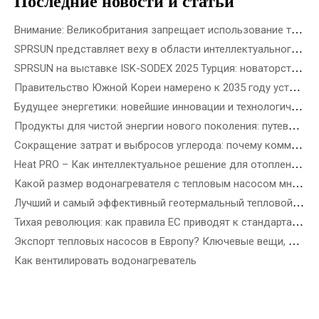
Последние новости и статьи
Внимание: Великобритания запрещает использование топливного газа в новостройках с 2028 года
SPRSUN представляет веху в области интеллектуального производства 5G, открывающую новую эру партнерства
SPRSUN на выставке ISK-SODEX 2025 Турция: новаторство в будущем экологически чистой энергетики с помощью инновационной технологии тепловых насосов
Правительство Южной Кореи намерено к 2035 году установить 3,5 миллиона тепловых насосов – как выбрать лучший тепловой насос в зависимости от типа здания
Будущее энергетики: новейшие инновации и технологические решения в области возобновляемых источников энергии
Продукты для чистой энергии нового поколения: путеводитель по новейшим ветроэнергетическим, прецизионным солнечным и возобновляемым источникам энергии
Сокращение затрат и выбросов углерода: почему коммерческие тепловые насосы R290 ATW — это будущее энергоэффективных зданий
Heat PRO – Как интеллектуальное решение для отопления SPRSUN облегчает жизнь
Какой размер водонагревателя с тепловым насосом мне нужен?
Лучший и самый эффективный геотермальный тепловой насос
Тихая революция: как правила ЕС приводят к стандартам шума тепловых насосов
Экспорт тепловых насосов в Европу? Ключевые вещи, которые вам нужно знать
Как вентилировать водонагреватель