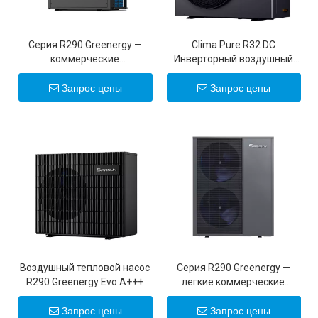
Серия R290 Greenergy —
Clima Pure R32 DC
коммерческие
Инверторный воздушный
инверторные тепловые
тепловой насос
насосы мощностью 50
Запрос цены
Запрос цены
кВт/100 кВт
Воздушный тепловой насос
Серия R290 Greenergy —
R290 Greenergy Evo A+++
легкие коммерческие
инверторные тепловые
насосы 25 кВт/30 кВт
Запрос цены
Запрос цены