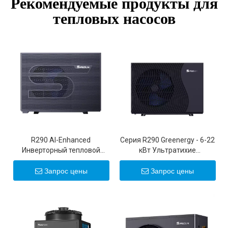
Рекомендуемые продукты для
тепловых насосов
R290 Al-Enhanced
Серия R290 Greenergy - 6-22
Инверторный тепловой
кВт Ультратихие
насос для бассейна с
инверторные воздушные
источником воздуха
тепловые насосы
Запрос цены
Запрос цены
постоянного тока 20 кВт 22
кВт