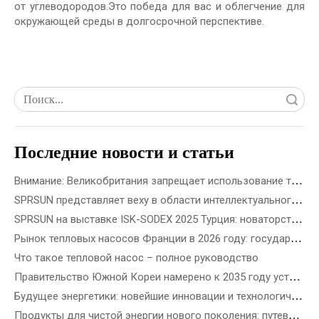
от углеводородов.Это победа для вас и облегчение для
окружающей среды в долгосрочной перспективе.
Поиск
Последние новости и статьи
Внимание: Великобритания запрещает использование топливного газа в новостройках с 2028 года
SPRSUN представляет веху в области интеллектуального производства 5G, открывающую новую эру партнерства
SPRSUN на выставке ISK-SODEX 2025 Турция: новаторство в будущем экологически чистой энергетики с помощью инновационной технологии тепловых насосов
Рынок тепловых насосов Франции в 2026 году: государственные стимулы, правила установки и возможности для бизнеса
Что такое тепловой насос – полное руководство
Правительство Южной Кореи намерено к 2035 году установить 3,5 миллиона тепловых насосов – как выбрать лучший тепловой насос в зависимости от типа здания
Будущее энергетики: новейшие инновации и технологические решения в области возобновляемых источников энергии
Продукты для чистой энергии нового поколения: путеводитель по новейшим ветроэнергетическим, прецизионным солнечным и возобновляемым источникам энергии