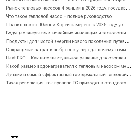
Рынок тепловых насосов Франции в 2026 году: государственные стимулы, правила установки и возможности для бизнеса
Что такое тепловой насос – полное руководство
Правительство Южной Кореи намерено к 2035 году установить 3,5 миллиона тепловых насосов – как выбрать лучший тепловой насос в зависимости от типа здания
Будущее энергетики: новейшие инновации и технологические решения в области возобновляемых источников энергии
Продукты для чистой энергии нового поколения: путеводитель по новейшим ветроэнергетическим, прецизионным солнечным и возобновляемым источникам энергии
Сокращение затрат и выбросов углерода: почему коммерческие тепловые насосы R290 ATW — это будущее энергоэффективных зданий
Heat PRO – Как интеллектуальное решение для отопления SPRSUN облегчает жизнь
Какой размер водонагревателя с тепловым насосом мне нужен?
Лучший и самый эффективный геотермальный тепловой насос
Тихая революция: как правила ЕС приводят к стандартам шума тепловых насосов