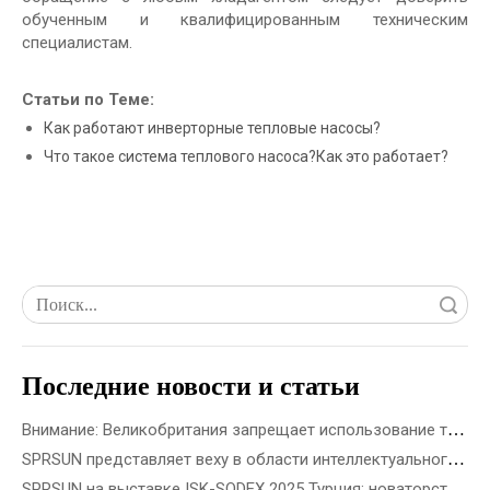
обученным и квалифицированным техническим
специалистам.
Статьи по Теме:
Как работают инверторные тепловые насосы?
Что такое система теплового насоса?Как это работает?
Поиск
Последние новости и статьи
Внимание: Великобритания запрещает использование топливного газа в новостройках с 2028 года
SPRSUN представляет веху в области интеллектуального производства 5G, открывающую новую эру партнерства
SPRSUN на выставке ISK-SODEX 2025 Турция: новаторство в будущем экологически чистой энергетики с помощью инновационной технологии тепловых насосов