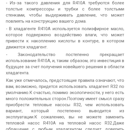
-
Из-за такого давления для R410A требуются более
толстые компрессоры и трубки с более толстыми
стенками, чтобы выдерживать давление, что может
повлиять на конструкцию вашего дома.
-
В хладагенте R410A используется полиэфирное масло,
которое подвержено воздействию влаги, что может
привести к накоплению кислоты в контуре, в котором
движется хладагент.
-
Законодательство постепенно прекращает
использование R410A, и, таким образом, это инвестиция в
будущее за счет получения новейшего решения в области
хладагента.
Как уже отмечалось, предстоящие правила означают, что
вам, возможно, придется использовать хладагент R32 по
умолчанию.К счастью, помимо экологичности, у него есть
много положительных сторон.Поэтому имеет смысл сразу
приобрести тепловые насосы R32, чем использовать
вариант, который постепенно выводится из
эксплуатации.К сожалению, вы не можете заменить
тепловой насос R410A на тепловой насос R32.Даже
обращение с любым хладагентом следует доверить