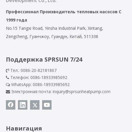
Development Co., Ltd.
Профессионал
Производитель тепловых насосов
С
1999 года
No.15 Tangxi Road, Yinsha Industrial Park, Xintang,
Zengcheng, Гуанчжоу, Гуандун, Китай, 511338
Поддержка SPRSUN 7/24
Тел.: 0086-20-82181867

Телефон: 0086-18933985692

WhatsApp:
0086-18933985692

Электронная почта:
inquiry@sprsunheatpump.com

Навигация