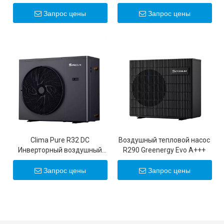
инверторные воздушные
инверторные тепловые
тепловые насосы
насосы мощностью 50
Запрос цены
Запрос цены
постоянного тока 20 кВт 22
кВт/100 кВт
кВт
Clima Pure R32 DC
Воздушный тепловой насос
Инверторный воздушный
R290 Greenergy Evo A+++
тепловой насос
Запрос цены
Запрос цены