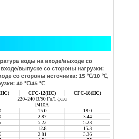
ратура воды на входе/выходе со
 входе/выпуске со стороны нагрузки:
оде со стороны источника: 15 ℃/10 ℃,
рузки: 40 ℃/45 ℃
(HC)
СГС-12(HC)
СГС-18(HC)
220–240 В/50 Гц/1 фаза
Р410А
0
15.0
18.0
0
2.87
3.44
5
5.22
5.23
12.8
15.3
6
2.81
3.36