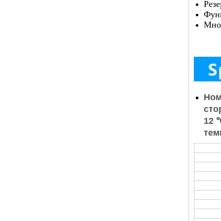
Резе
Фун
Мно
Ном
сто
12 
тем