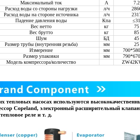
Максимальный ток
A
7.2
Расход воды со стороны нагрузки
л/ч
286
Расход воды на стороне источника
л/ч
231
Падение давления воды
Кпа
≤3
Вес нетто
кг
75
Вес брутто
кг
85
Шум
БД
45
Размер трубы (внутренняя резьба)
мм
25
Измерение
мм
700*58
Размер упаковки
мм
790*67
Модель компрессора/количество
ZW42K
их тепловых насосах используются высококачественн
ссор Copeland, электронный расширительный клапан 
 тепловое реле и т. д.