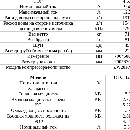
ЭОР
4.5
Номинальный ток
A
9.4
Максимальный ток
A
12.
Расход воды со стороны нагрузки
л/ч
191
Расход воды на стороне источника
л/ч
154
Падение давления воды
КПа
≤3
Вес нетто
кг
71
Вес брутто
кг
81
Шум
БД
45
Размер трубы (внутренняя резьба)
мм
25
Измерение
мм
700*58
Размер упаковки
мм
790*67
Модель компрессора/количество
ZW28K
Модель
СГС-12
Источник питания
V
Хладагент
Тепловая мощность
КВт
15.
Входная мощность нагрева
КВт
2.8
КС
5.2
Охлаждающая способность
КВт
12.
Входная мощность охлаждения
КВт
2.8
ЭОР
4.5
Номинальный ток
A
5.3