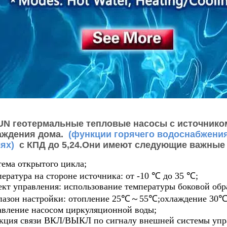
N геотермальные тепловые насосы с источнико
аждения дома.
(функции горячего водоснабжения
ях)
с КПД до 5,24.Они имеют следующие важные
ема открытого цикла;
ература на стороне источника: от -10 ℃ до 35 ℃;
кт управления: использование температуры боковой обр
пазон настройки: отопление 25℃～55℃;охлаждение 3
авление насосом циркуляционной воды;
кция связи ВКЛ/ВЫКЛ по сигналу внешней системы упр