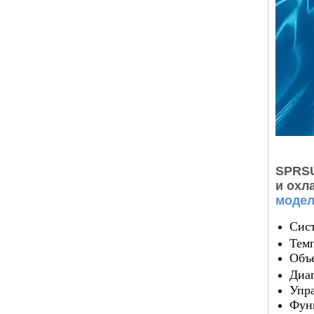
SPRSU
и охл
модел
Сист
Темп
Объе
Диа
Упр
Фун