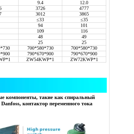
9.4
12.0
6
3726
4777
7
3012
3865
1
≤33
≤35
94
101
109
116
48
49
25
25
0*730
700*580*730
700*580*730
0*900
790*670*900
790*670*900
WP*1
ZW54KWP*1
ZW72KWP*1
ые компоненты, такие как спиральный
Danfoss, контактор переменного тока