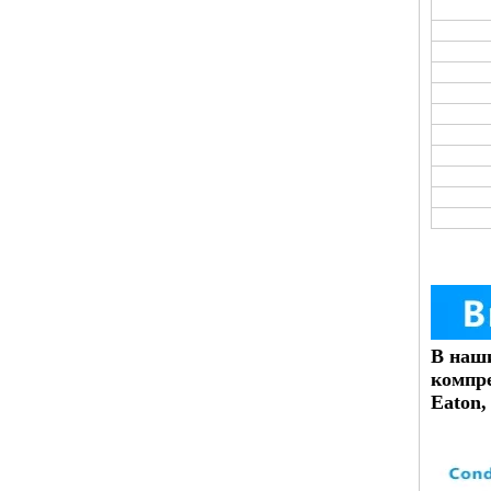
В наш
компре
Eaton,