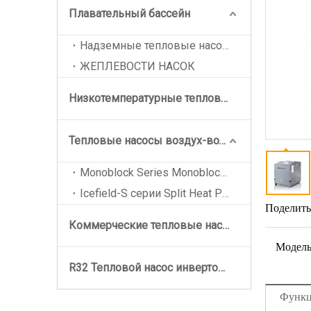
Плавательный бассейн
Надземные тепловые насосы бассейна
ЖЕПЛЕВОСТИ НАСОК
Низкотемпературные тепловые насосы EVI
Тепловые насосы воздух-вода
Monoblock Series Monoblock Series Monoblock
Icefield-S серии Split Heat Pumps
Поделитьс
Коммерческие тепловые насосы
Модель
R32 Тепловой насос инвертор DC
Функ