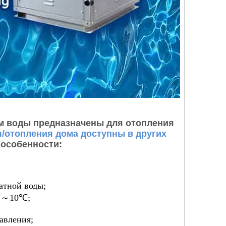
м воды предназначены для отопления
/отопления дома доступны в других
 особенности:
атной воды;
0℃～10℃;
авления;