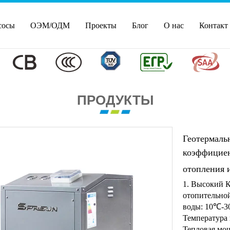
сосы
ОЭМ/ОДМ
Проекты
Блог
О нас
Контакт
ПРОДУКТЫ
Геотермаль
коэффициен
отопления 
1. Высокий К
отопительно
воды: 10℃-30
Температура 
Тепловая мощ