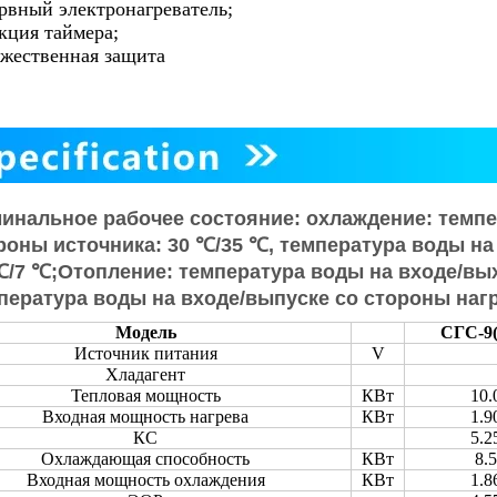
рвный электронагреватель;
кция таймера;
жественная защита
инальное рабочее состояние: охлаждение: темпе
роны источника: 30 ℃/35 ℃, температура воды на
℃/7 ℃;Отопление: температура воды на входе/вых
пература воды на входе/выпуске со стороны наг
Модель
СГС-9
Источник питания
V
Хладагент
Тепловая мощность
КВт
10.
Входная мощность нагрева
КВт
1.9
КС
5.2
Охлаждающая способность
КВт
8.5
Входная мощность охлаждения
КВт
1.8