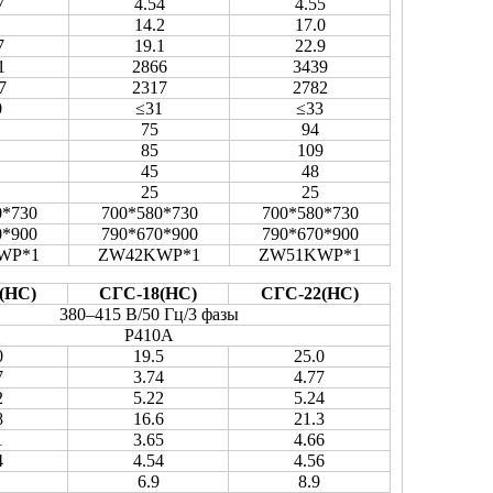
7
4.54
4.55
14.2
17.0
7
19.1
22.9
1
2866
3439
7
2317
2782
0
≤31
≤33
75
94
85
109
45
48
25
25
0*730
700*580*730
700*580*730
0*900
790*670*900
790*670*900
WP*1
ZW42KWP*1
ZW51KWP*1
(HC)
СГС-18(HC)
СГС-22(HC)
380–415 В/50 Гц/3 фазы
Р410А
0
19.5
25.0
7
3.74
4.77
2
5.22
5.24
8
16.6
21.3
1
3.65
4.66
4
4.54
4.56
6.9
8.9