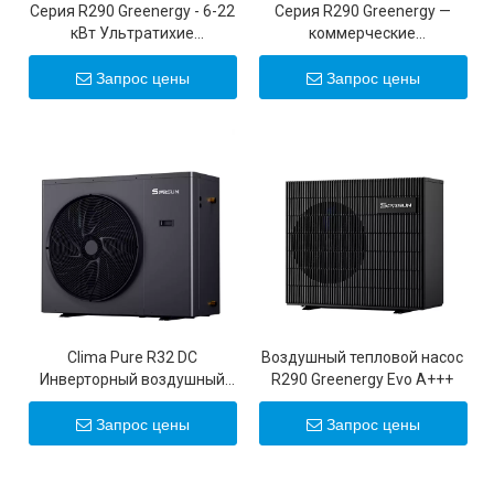
Серия R290 Greenergy - 6-22
Серия R290 Greenergy —
кВт Ультратихие
коммерческие
инверторные воздушные
инверторные тепловые
тепловые насосы
насосы мощностью 50
Запрос цены
Запрос цены
постоянного тока 20 кВт 22
кВт/100 кВт
кВт
Clima Pure R32 DC
Воздушный тепловой насос
Инверторный воздушный
R290 Greenergy Evo A+++
тепловой насос
Запрос цены
Запрос цены