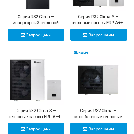
Серия R32 Clima —
Серия R32 Clima-S —
инверторный тепловой
тепловые насосы ERP A+++
насос постоянного тока
EVI мощностью 11,5
мощностью 34 кВт
кВт/15,5 кВт для холодного
Запрос цены
Запрос цены
климата
Серия R32 Clima-S —
Серия R32 Clima —
тепловые насосы ERP A+++
моноблочные тепловые
EVI мощностью 19 кВт/22
насосы постоянного тока с
кВт для холодной погоды
инвертором постоянного
Запрос цены
Запрос цены