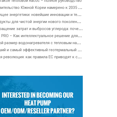
 такое тепловой насос – полное руководство
Правительство Южной Кореи намерено к 2035 году установить 3,5 миллиона тепловых насосов – как выбрать лучший тепловой насос в зависимости от типа здания
Будущее энергетики: новейшие инновации и технологические решения в области возобновляемых источников энергии
Продукты для чистой энергии нового поколения: путеводитель по новейшим ветроэнергетическим, прецизионным солнечным и возобновляемым источникам энергии
Сокращение затрат и выбросов углерода: почему коммерческие тепловые насосы R290 ATW — это будущее энергоэффективных зданий
Heat PRO – Как интеллектуальное решение для отопления SPRSUN облегчает жизнь
Какой размер водонагревателя с тепловым насосом мне нужен?
Лучший и самый эффективный геотермальный тепловой насос
Тихая революция: как правила ЕС приводят к стандартам шума тепловых насосов