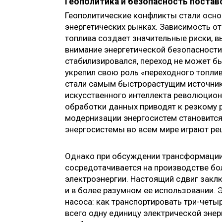
Геополитика и безопасность постав
Геополитические конфликты стали осно
энергетических рынках. Зависимость о
топлива создает значительные риски, 
внимание энергетической безопасности 
стабилизировался, переход не может бы
укрепил свою роль «переходного топли
стали самым быстрорастущим источнико
искусственного интеллекта революцион
обработки данных приводят к резкому 
модернизации энергосистем становится
энергосистемы во всем мире играют ре
Однако при обсуждении трансформации
сосредотачивается на производстве бо
электроэнергии. Настоящий сдвиг заклю
и в более разумном ее использовании.
насоса: как транспортировать три-четы
всего одну единицу электрической энер