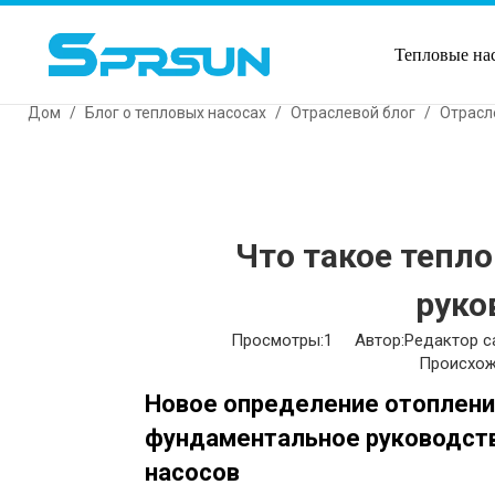
Тепловые на
Дом
/
Блог о тепловых насосах
/
Отраслевой блог
/
Отрасл
Что такое тепло
руко
Просмотры:
1
Автор:Pедактор с
Происхож
Новое определение отоплени
фундаментальное руководств
насосов