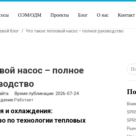
сосы
ОЭМ/ОДМ
Проекты
Блог
О нас
Контакт
евой блог
/
Что такое тепловой насос – полное руководство
вой насос – полное
водство
По
айта Время публикации: 2026-07-24
дение:
Работает
я и охлаждения:
о по технологии тепловых