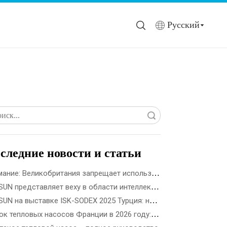
Pусский
Поиск
следние новости и статьи
Внимание: Великобритания запрещает использование топливного газа в новостройках с 2028 года
SPRSUN представляет веху в области интеллектуального производства 5G, открывающую новую эру партнерства
SPRSUN на выставке ISK-SODEX 2025 Турция: новаторство в будущем экологически чистой энергетики с помощью инновационной технологии тепловых насосов
Рынок тепловых насосов Франции в 2026 году: государственные стимулы, правила установки и возможности для бизнеса