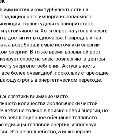
ок
вным источником турбулентности на
т традиционного импорта ископаемого
вынуждая страны уделять приоритетное
и устойчивости. Хотя спрос на уголь и нефть
ть достигнут в одночасье. Природный газ
ва», а возобновляемые источники энергии
м энергии. В то же время взрывной рост
изирует спрос на электроэнергию, а центры
росту энергопотребления. Актуальность
 все более очевидной, поскольку стареющие
шающую роль в энергетическом переходе.
 энергетики внимание часто
льшего количества экологически чистой
чается не только в поиске новой энергии, но
 Это революционное обещание теплового
ре единицы тепловой энергии, используя
гии. Это не волшебство, а инженерная