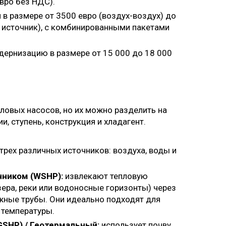
вро без НДС).
в размере от 3500 евро (воздух-воздух) до
 источник), с комбинированными пакетами
дернизацию в размере от 15 000 до 18 000
ловых насосов, но их можно разделить на
и, ступень, конструкция и хладагент.
рех различных источников: воздуха, воды и
чником (WSHP):
извлекают тепловую
ера, реки или водоносные горизонты) через
жные трубы. Они идеально подходят для
 температуры.
GSHP) / Геотермальный:
использует почву