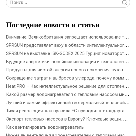
Поиск
Последние новости и статьи
Внимание: Великобритания запрещает использование топливного газа в новостройках с 2028 года
SPRSUN представляет веху в области интеллектуального производства 5G, открывающую новую эру партнерства
SPRSUN на выставке ISK-SODEX 2025 Турция: новаторство в будущем экологически чистой энергетики с помощью инновационной технологии тепловых насосов
Будущее энергетики: новейшие инновации и технологические решения в области возобновляемых источников энергии
Продукты для чистой энергии нового поколения: путеводитель по новейшим ветроэнергетическим, прецизионным солнечным и возобновляемым источникам энергии
Сокращение затрат и выбросов углерода: почему коммерческие тепловые насосы R290 ATW — это будущее энергоэффективных зданий
Heat PRO – Как интеллектуальное решение для отопления SPRSUN облегчает жизнь
Какой размер водонагревателя с тепловым насосом мне нужен?
Лучший и самый эффективный геотермальный тепловой насос
Тихая революция: как правила ЕС приводят к стандартам шума тепловых насосов
Экспорт тепловых насосов в Европу? Ключевые вещи, которые вам нужно знать
Как вентилировать водонагреватель
Нужна ли вентиляция водонагревателей с тепловым насосом?