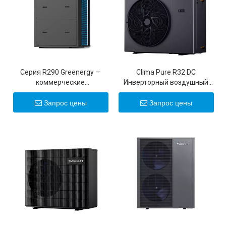
Серия R290 Greenergy —
Clima Pure R32 DC
коммерческие
Инверторный воздушный
инверторные тепловые
тепловой насос
насосы мощностью 50
Запрос цены
Запрос цены
кВт/100 кВт