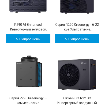
R290 Al-Enhanced
Серия R290 Greenergy - 6-22
Инверторный тепловой
кВт Ультратихие
насос для бассейна с
инверторные воздушные
источником воздуха
тепловые насосы
Запрос цены
Запрос цены
постоянного тока 20 кВт 22
кВт
Серия R290 Greenergy —
Clima Pure R32 DC
коммерческие
Инверторный воздушный