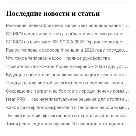
Последние новости и статьи
Внимание: Великобритания запрещает использование топливного газа в новостройках с 2028 года
SPRSUN представляет веху в области интеллектуального производства 5G, открывающую новую эру партнерства
SPRSUN на выставке ISK-SODEX 2025 Турция: новаторство в будущем экологически чистой энергетики с помощью инновационной технологии тепловых насосов
Рынок тепловых насосов Франции в 2026 году: государственные стимулы, правила установки и возможности для бизнеса
Что такое тепловой насос – полное руководство
Правительство Южной Кореи намерено к 2035 году установить 3,5 миллиона тепловых насосов – как выбрать лучший тепловой насос в зависимости от типа здания
Будущее энергетики: новейшие инновации и технологические решения в области возобновляемых источников энергии
Продукты для чистой энергии нового поколения: путеводитель по новейшим ветроэнергетическим, прецизионным солнечным и возобновляемым источникам энергии
Сокращение затрат и выбросов углерода: почему коммерческие тепловые насосы R290 ATW — это будущее энергоэффективных зданий
Heat PRO – Как интеллектуальное решение для отопления SPRSUN облегчает жизнь
Какой размер водонагревателя с тепловым насосом мне нужен?
Лучший и самый эффективный геотермальный тепловой насос
Тихая революция: как правила ЕС приводят к стандартам шума тепловых насосов